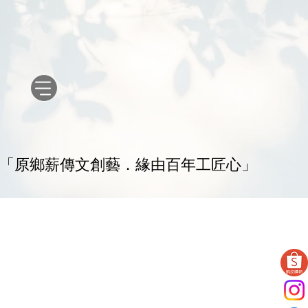
原鄉薪傳文創藝．緣由百年工匠心
「
」