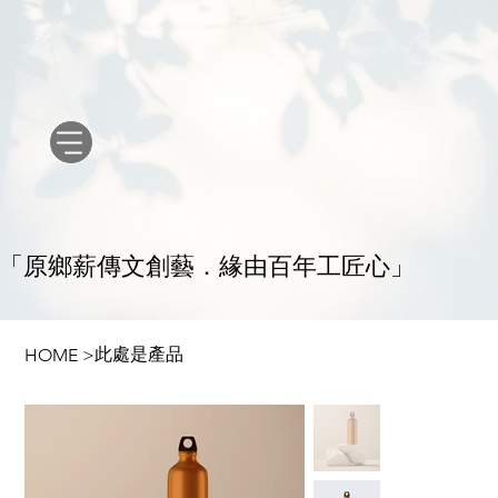
原鄉薪傳文創藝．緣由百年工匠心
「
」
此處是產品
HOME
>